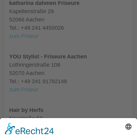
katharina dahmen Friseure
Kapellenstraße 29
52066 Aachen
Tel.: +49 241 4450026
zum Friseur
YOU Stylist - Friseure Aachen
Lothringerstraße 108
52070 Aachen
Tel.: +49 241 91792148
zum Friseur
Hair by Herfs
Neustraße 58
52066 Aachen
Tel.: +49 241 63342