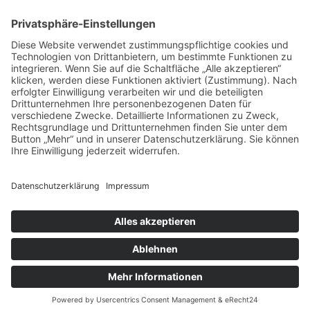
zum Friseur
ALLGEMEIN
FRISEURE
FRISEURE
FRISEURE
© Copyright Mein-Friseur.net 2026