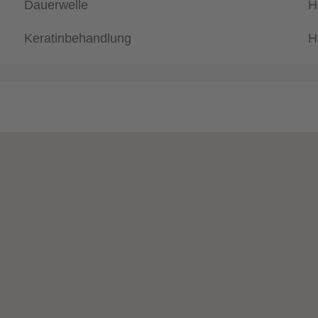
Dauerwelle
H
Keratinbehandlung
H