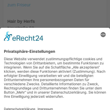
zum Friseur
Hair by Herfs
Neustraße 58
52066 Aachen
Tel.: +49 241 63342
zum Friseur
ALLGEMEIN
FRISEURE