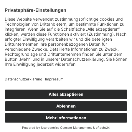
zum Friseur
ALLGEMEIN
FRISEURE
FRISEURE
FRISEURE
© Copyright Mein-Friseur.net 2026