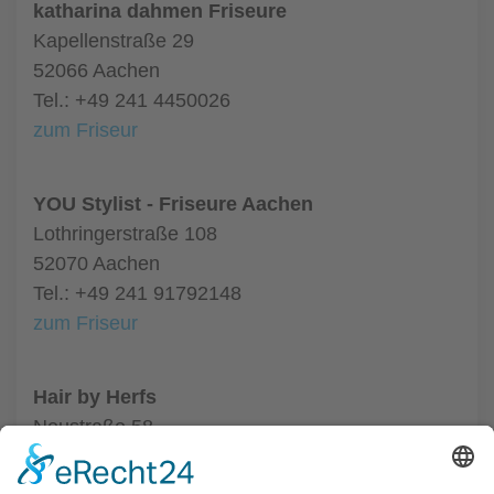
katharina dahmen Friseure
Kapellenstraße 29
52066 Aachen
Tel.: +49 241 4450026
zum Friseur
YOU Stylist - Friseure Aachen
Lothringerstraße 108
52070 Aachen
Tel.: +49 241 91792148
zum Friseur
Hair by Herfs
Neustraße 58
52066 Aachen
Tel.: +49 241 63342