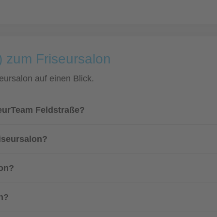
) zum Friseursalon
eursalon auf einen Blick.
seurTeam Feldstraße?
riseursalon?
lon?
on?