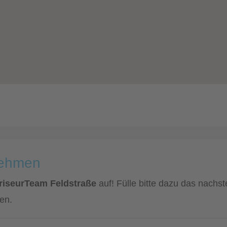
nehmen
FriseurTeam Feldstraße
auf! Fülle bitte dazu das nachs
en.