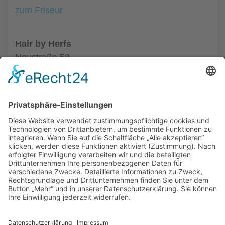
zum Friseur
Hair by Herfs
Neustraße 58
52066 Aachen
Tel.: +49 241 63342
zum Friseur
ALLGEMEIN
FRISEURE