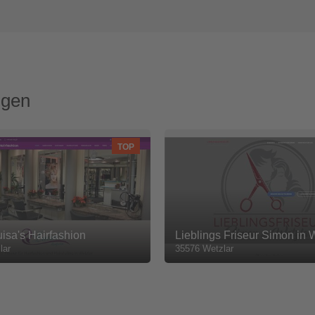
ngen
TOP
uisa's Hairfashion
Lieblings Friseur Simon in 
lar
35576 Wetzlar