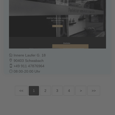
Innere Laufer G. 18
90403 Schwabach
+49 911 47876964
08:00-20:00 Uhr
<<
1
2
3
4
>
>>