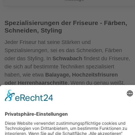
Spezialisierungen der Friseure - Färben,
Schneiden, Styling
Jeder Friseur hat seine Stärken und
Spezialisierungen, sei es das Schneiden, Färben
oder das Styling. In
Schwabach
findest du Friseure,
die sich auf bestimmte Techniken spezialisiert
haben, wie etwa
Balayage, Hochzeitsfrisuren
oder Herrenhaarschnitte
. Wenn du genau weißt,
was du möchtest, ist es ratsam, einen Friseur zu
wählen, der in diesem Bereich besonders erfahren
ist. So kannst du sicher sein, dass das Ergebnis
perfekt wird und deine Erwartungen erfüllt.