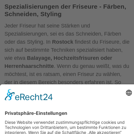
Spezialisierungen der Friseure - Färben,
Schneiden, Styling
Jeder Friseur hat seine Stärken und
Spezialisierungen, sei es das Schneiden, Färben
oder das Styling. In
Rostock
findest du Friseure, die
sich auf bestimmte Techniken spezialisiert haben,
wie etwa
Balayage, Hochzeitsfrisuren oder
Herrenhaarschnitte
. Wenn du genau weißt, was du
möchtest, ist es ratsam, einen Friseur zu wählen,
der in diesem Bereich besonders erfahren ist. So
kannst du sicher sein, dass das Ergebnis perfekt
wird und deine Erwartungen erfüllt.
Preis-Leistungs-Verhältnis - Qualität zu
fairen Preisen