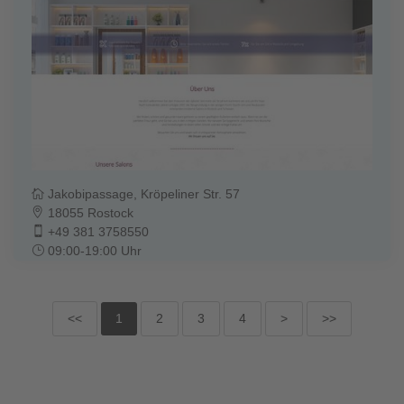
Jakobipassage, Kröpeliner Str. 57
18055 Rostock
+49 381 3758550
09:00-19:00 Uhr
<<
1
2
3
4
>
>>