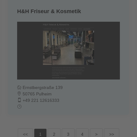
H&H Friseur & Kosmetik
Ernstbergstraße 139
50765 Pulheim
+49 221 12616333
<<
1
2
3
4
>
>>