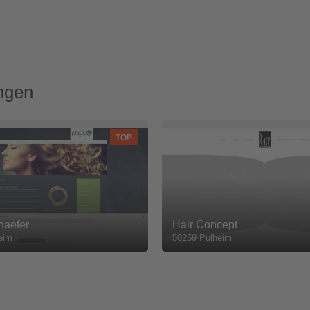
ngen
TOP
haefer
Hair Concept
eim
50259 Pulheim