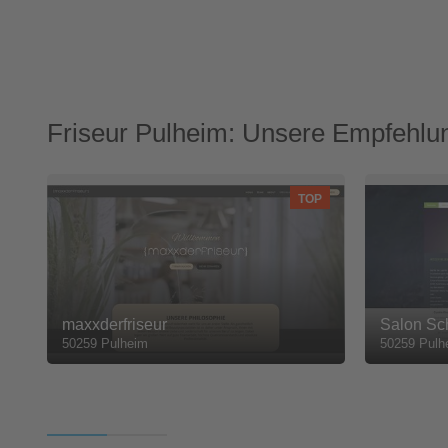
Friseur Pulheim: Unsere Empfehlu
TOP
maxxderfriseur
Salon Sc
50259 Pulheim
50259 Pulh