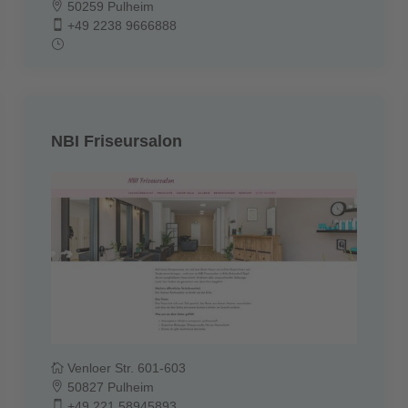
50259 Pulheim
+49 2238 9666888
NBI Friseursalon
Venloer Str. 601-603
50827 Pulheim
+49 221 58945893