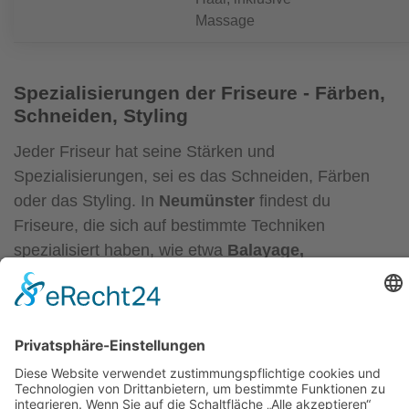
Massage
Spezialisierungen der Friseure - Färben,
Schneiden, Styling
Jeder Friseur hat seine Stärken und
Spezialisierungen, sei es das Schneiden, Färben
oder das Styling. In
Neumünster
findest du
Friseure, die sich auf bestimmte Techniken
spezialisiert haben, wie etwa
Balayage,
Hochzeitsfrisuren oder Herrenhaarschnitte
.
Wenn du genau weißt, was du möchtest, ist es
ratsam, einen Friseur zu wählen, der in diesem
Bereich besonders erfahren ist. So kannst du sicher
sein, dass das Ergebnis perfekt wird und deine
Erwartungen erfüllt.