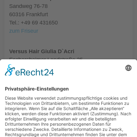
Sandweg 76-78
60316 Frankfurt
Tel.: +49 69 431650
zum Friseur
Versus Hair Giulia D`Acri
Eschersheimer Landstraße 25
60322 Frankfurt
Tel.: +49 69 59797970
zum Friseur
ALLGEMEIN