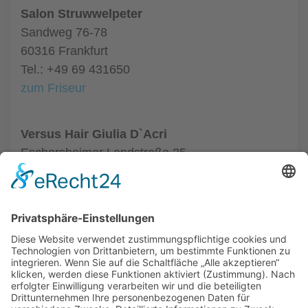
Salon Struwwelpeter
Sandweg 76-78
60316 Frankfurt
Tel.: +49 69 431650
zum Friseur
Versus Hair Giulia D`Acri
Eschersheimer Landstraße 25
60322 Frankfurt
Tel.: +49 69 59797970
zum Friseur
ALLGEMEIN