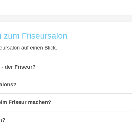
) zum Friseursalon
eursalon auf einen Blick.
- der Friseur?
salons?
eim Friseur machen?
on?