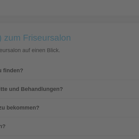
) zum Friseursalon
eursalon auf einen Blick.
u finden?
nitte und Behandlungen?
n zu bekommen?
on?