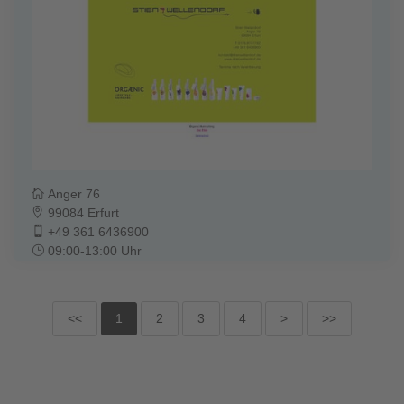
Anger 76
99084 Erfurt
+49 361 6436900
09:00-13:00 Uhr
<<
1
2
3
4
>
>>