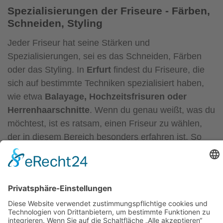
Spezialisierungen der Friseure - Färben,
Schneiden, Styling
Jeder Friseur hat seine Stärken und
Spezialisierungen, sei es das Schneiden, Färben
oder das Styling. In
Erfurt
findest du Friseure, die
sich auf bestimmte Techniken spezialisiert haben,
wie etwa
Balayage, Hochzeitsfrisuren oder
Herrenhaarschnitte
. Wenn du genau weißt, was du
möchtest, ist es ratsam, einen Friseur zu wählen,
der in diesem Bereich besonders erfahren ist. So
kannst du sicher sein, dass das Ergebnis perfekt
wird und deine Erwartungen erfüllt.
Preis-Leistungs-Verhältnis - Qualität zu
fairen Preisen