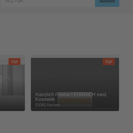
TOP
TOP
Hairzlich Friseur | FÜRDICH med.
Kosmetik
52066 Aachen