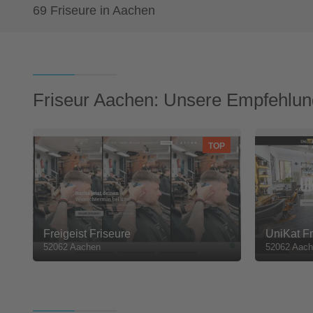
69 Friseure in Aachen
Friseur Aachen: Unsere Empfehlu
TOP
Freigeist Friseure
UniKat Fr
52062 Aachen
52062 Aach