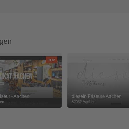
ngen
TOP
iseur - Aachen
diesein Friseure Aachen
en
52062 Aachen